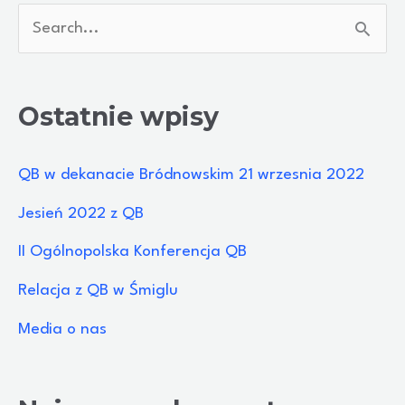
S
z
u
Ostatnie wpisy
k
a
QB w dekanacie Bródnowskim 21 wrzesnia 2022
j
Jesień 2022 z QB
d
II Ogólnopolska Konferencja QB
l
Relacja z QB w Śmiglu
a
:
Media o nas