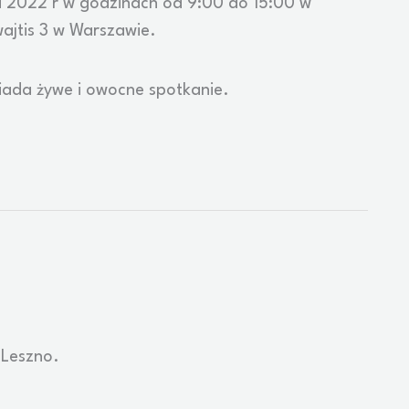
a 2022 r w godzinach od 9:00 do 15:00 w
wajtis 3 w Warszawie.
iada żywe i owocne spotkanie.
 Leszno.