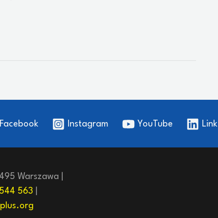
Facebook
Instagram
YouTube
Link
-495 Warszawa |
544 563
|
plus.org