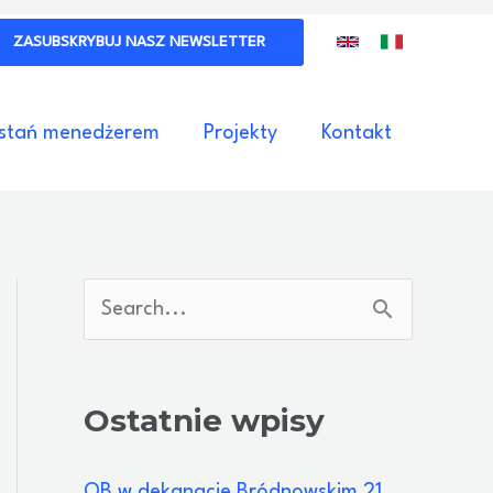
ZASUBSKRYBUJ NASZ NEWSLETTER
stań menedżerem
Projekty
Kontakt
S
z
u
Ostatnie wpisy
k
a
QB w dekanacie Bródnowskim 21