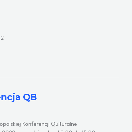
22
encja QB
polskiej Konferencji Qulturalne