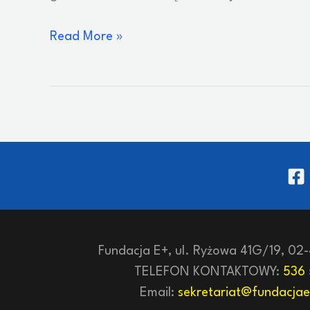
O
Read More »
Qulturalnym
Bierzmowaniu
w
radio
Viktoria
Fundacja E+, ul. Ryżowa 41G/19, 02
TELEFON KONTAKTOWY:
536 
Email:
sekretariat@fundacjae