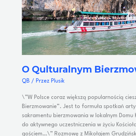
O Qulturalnym Bierzmow
QB
/ Przez
Plusik
\”W Polsce coraz większą popularnością cies
Bierzmowanie”. Jest to formuła spotkań art
sakramentu bierzmowania w lokalnym Domu K
do aktywnego uczestniczenia w życiu Kościoła
gościem…\” Rozmowę z Mikołajem Grudzińsk