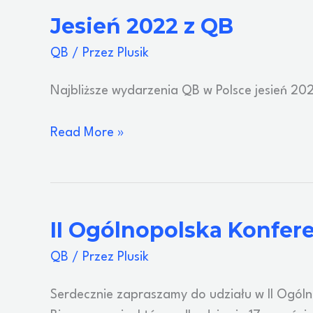
21
Jesień 2022 z QB
wrzesnia
QB
/ Przez
Plusik
2022
Najbliższe wydarzenia QB w Polsce jesień 20
Jesień
Read More »
2022
z
QB
II Ogólnopolska Konfer
QB
/ Przez
Plusik
Serdecznie zapraszamy do udziału w II Ogólno