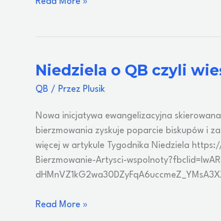
Relacja
Read More »
z
QB
w
Śmiglu
Niedziela o QB czyli wie
QB
/ Przez
Plusik
Nowa inicjatywa ewangelizacyjna skierowana
bierzmowania zyskuje poparcie biskupów i z
więcej w artykule Tygodnika Niedziela https:
Bierzmowanie-Artysci-wspolnoty?fbclid=IwA
dHMnVZ1kG2wa30DZyFqA6uccmeZ_YMsA3XX
Niedziela
Read More »
o