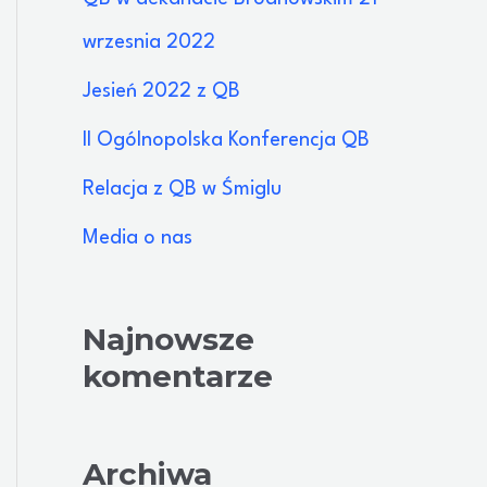
j
wrzesnia 2022
d
Jesień 2022 z QB
l
II Ogólnopolska Konferencja QB
a
Relacja z QB w Śmiglu
:
Media o nas
Najnowsze
komentarze
Archiwa