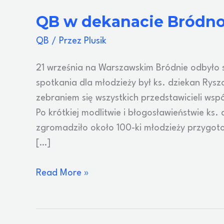
QB w dekanacie Bródno
QB
/ Przez
Plusik
21 września na Warszawskim Bródnie odbyło
spotkania dla młodzieży był ks. dziekan Rysz
zebraniem się wszystkich przedstawicieli ws
Po krótkiej modlitwie i błogosławieństwie ks.
zgromadziło około 100-ki młodzieży przygot
[…]
QB
Read More »
w
dekanacie
Bródnowskim