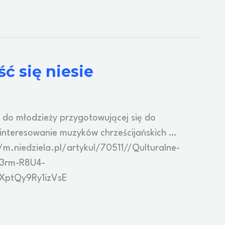
ść się niesie
 do młodzieży przygotowującej się do
ainteresowanie muzyków chrześcijańskich …
//m.niedziela.pl/artykul/70511//Qulturalne-
R3rm-R8U4-
ptQy9Ry1izVsE