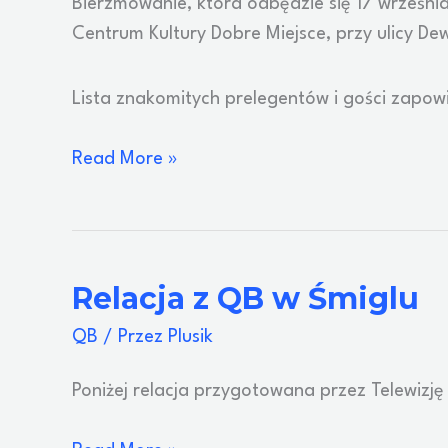
Bierzmowanie, która odbędzie się 17 wrześni
Centrum Kultury Dobre Miejsce, przy ulicy De
Lista znakomitych prelegentów i gości zapow
II
Read More »
Ogólnopolska
Konferencja
QB
Relacja z QB w Śmiglu
QB
/ Przez
Plusik
Poniżej relacja przygotowana przez Telewizję