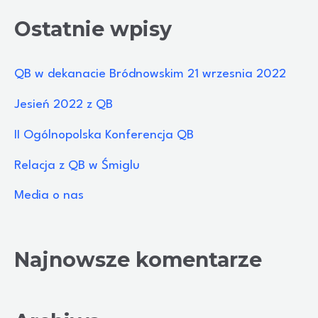
u
Ostatnie wpisy
k
a
QB w dekanacie Bródnowskim 21 wrzesnia 2022
j
Jesień 2022 z QB
d
II Ogólnopolska Konferencja QB
l
Relacja z QB w Śmiglu
a
:
Media o nas
Najnowsze komentarze