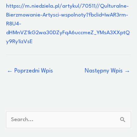
https://m.niedziela.pl/artykul/70511//Qulturalne-
Bierzmowanie-Artysci-wspolnoty?fbclid=IwAR3rm-
R8U4-
dHMnVZ1kG2wa30DZyFqA6uccmeZ_YMsA3XXptQ
y9Ry1izVsE
←
Poprzedni Wpis
Następny Wpis
→
S
z